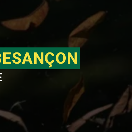
BESANÇON
E