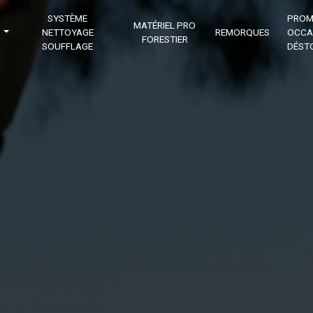
SYSTÈME
PROM
MATÉRIEL PRO
NETTOYAGE
REMORQUES
OCCA
FORESTIER
SOUFFLAGE
DÉST